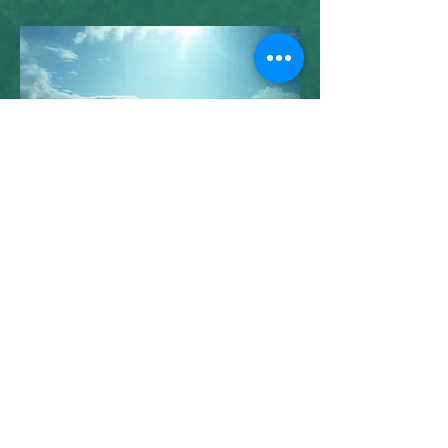
www.atemtherapie-haerri-leu.com
esther-haerri@bluewin.ch
079 765 13 59
, Krankenkassen
anerkannt